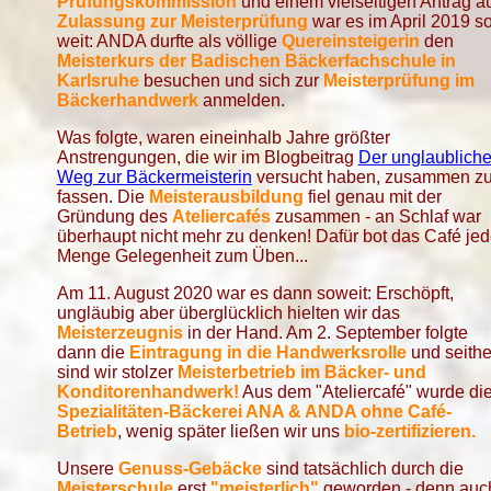
Prüfungskommission
und einem vielseitigen Antrag a
Zulassung zur Meisterprüfung
war es im April 2019 s
weit: ANDA durfte als völlige
Quereinsteigerin
den
Meisterkurs der Badischen Bäckerfachschule in
Karlsruhe
besuchen und sich zur
Meisterprüfung im
Bäckerhandwerk
anmelden.
Was folgte, waren eineinhalb Jahre größter
Anstrengungen, die wir im Blogbeitrag
Der unglaublich
Weg zur Bäckermeisterin
versucht haben, zusammen z
fassen. Die
Meisterausbildung
fiel genau mit der
Gründung des
Ateliercafés
zusammen - an Schlaf war
überhaupt nicht mehr zu denken! Dafür bot das Café je
Menge Gelegenheit zum Üben...
Am 11. August 2020 war es dann soweit: Erschöpft,
ungläubig aber überglücklich hielten wir das
Meisterzeugnis
in der Hand. Am 2. September folgte
dann die
Eintragung in die Handwerksrolle
und seithe
sind wir stolzer
Meisterbetrieb im Bäcker- und
Konditorenhandwerk!
Aus dem "Ateliercafé" wurde di
Spezialitäten-Bäckerei ANA & ANDA ohne Café-
Betrieb
, wenig später ließen wir uns
bio-zertifizieren.
Unsere
Genuss-Gebäcke
sind tatsächlich durch die
Meisterschule
erst
"meisterlich"
geworden - denn auc