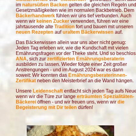
im
natursüßen Backen
gelten die gleichen Regeln un
Gesetzmäßigkeiten wie im normalen Backbetrieb. Dem
Bäckerhandwerk
fühlen wir uns tief verbunden. Auch
wenn wir
keinen Zucker
verwenden, führen wir eine
jahrtausende alte
Tradition
fort und bauen mit unseren
neuen Rezepten
auf
uraltem Bäckerwissen
auf.
Das Bäckerwissen allein war uns aber nicht genug:
Jeden Tag erleben wir, wie die Kundschaft mit vielen
Ernährungsfragen vor der Theke steht. Und so beschlos
ANA
, sich zur
zertifizierten Ernährungsberaterin
ausbilden zu lassen. Wieder folgte einer Zeit großer
Anstrengungen - und im August 2024 war es dann
soweit: Wir konnten das
Ernährungsberaterinnen-
Zertifikat
neben den Meisterbrief an die Wand hängen.
Unsere
Leidenschaft
entfacht sich jeden Tag aufs Neue
wenn wir die Türe zur lange
erträumten Spezialitäten-
Bäckerei
öffnen - und wir freuen uns, wenn wir
die
Begeisterung mit Dir teilen
dürfen!