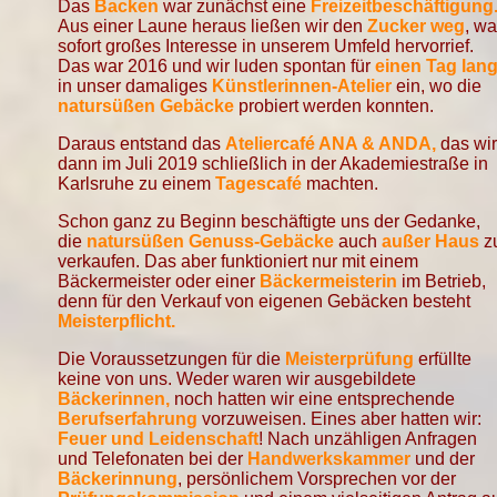
Das
Backen
war zunächst eine
Freizeitbeschäftigung
Aus einer Laune heraus ließen wir den
Zucker weg
, w
sofort großes Interesse in unserem Umfeld hervorrief.
Das war 2016 und wir luden spontan für
einen Tag lan
in unser damaliges
Künstlerinnen-Atelier
ein, wo die
natursüßen Gebäcke
probiert werden konnten.
Daraus entstand das
Ateliercafé ANA & ANDA,
das wir
dann im Juli 2019 schließlich in der Akademiestraße in
Karlsruhe zu einem
Tagescafé
machten.
Schon ganz zu Beginn beschäftigte uns der Gedanke,
die
natursüßen Genuss-Gebäcke
auch
außer Haus
z
verkaufen. Das aber funktioniert nur mit einem
Bäckermeister oder einer
Bäckermeisterin
im Betrieb,
denn für den Verkauf von eigenen Gebäcken besteht
Meisterpflicht.
Die Voraussetzungen für die
Meisterprüfung
erfüllte
keine von uns. Weder waren wir ausgebildete
Bäckerinnen,
noch hatten wir eine entsprechende
Berufserfahrung
vorzuweisen. Eines aber hatten wir:
Feuer und Leidenschaft
! Nach unzähligen Anfragen
und Telefonaten bei der
Handwerkskammer
und der
Bäckerinnung
, persönlichem Vorsprechen vor der