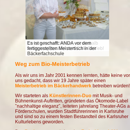
Lernen, lernen, lernen - eineinhalb
Es ist geschafft: ANDA vor dem
Jahre lang parallel zum Café-Betrieb!
fertiggestellten Meistertisch in der
Bäckerfachschule
Weg zum Bio-Meisterbetrieb
Als wir uns im Jahr 2001 kennen lernten, hätte keine vo
uns gedacht, dass wir 19 Jahre später einen
Meisterbetrieb im Bäckerhandwerk
betreiben würden!
Wir starteten als
Künstlerinnen-Duo
mit Musik- und
Bühnenkunst-Auftritten, gründeten das Ökomode-Label
"nachhaltige eleganz", leiteten jahrelang Theater-AGs 
Förderschulen, wurden Stadtführerinnen in Karlsruhe
und sind so zu einem festen Bestandteil des Karlsruher
Kulturlebens geworden.